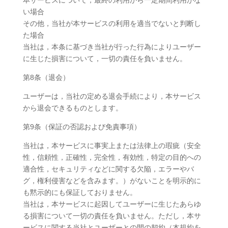
本サービスについて，最終の利用から一定期間利用がな
い場合
その他，当社が本サービスの利用を適当でないと判断し
た場合
当社は，本条に基づき当社が行った行為によりユーザー
に生じた損害について，一切の責任を負いません。
第8条（退会）
ユーザーは，当社の定める退会手続により，本サービス
から退会できるものとします。
第9条（保証の否認および免責事項）
当社は，本サービスに事実上または法律上の瑕疵（安全
性，信頼性，正確性，完全性，有効性，特定の目的への
適合性，セキュリティなどに関する欠陥，エラーやバ
グ，権利侵害などを含みます。）がないことを明示的に
も黙示的にも保証しておりません。
当社は，本サービスに起因してユーザーに生じたあらゆ
る損害について一切の責任を負いません。ただし，本サ
ービスに関する当社とユーザーとの間の契約（本規約を