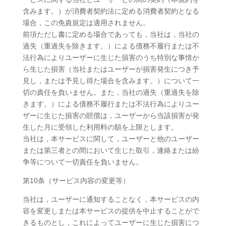
含みます。）が消費者契約法に定める消費者契約となる
場合，この免責規定は適用されません。
前項ただし書に定める場合であっても，当社は，当社の
過失（重過失を除きます。）による債務不履行または不
法行為によりユーザーに生じた損害のうち特別な事情か
ら生じた損害（当社またはユーザーが損害発生につき予
見し，または予見し得た場合を含みます。）について一
切の責任を負いません。また，当社の過失（重過失を除
きます。）による債務不履行または不法行為によりユー
ザーに生じた損害の賠償は，ユーザーから当該損害が発
生した月に受領した利用料の額を上限とします。
当社は，本サービスに関して，ユーザーと他のユーザー
または第三者との間において生じた取引，連絡または紛
争等について一切責任を負いません。
第10条（サービス内容の変更等）
当社は，ユーザーに通知することなく，本サービスの内
容を変更しまたは本サービスの提供を中止することがで
きるものとし，これによってユーザーに生じた損害につ