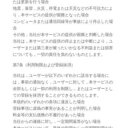
たは更新を行う場合
地震，落雷，火災，停電または天災などの不可抗力によ
り，本サービスの提供が困難となった場合
コンピュータまたは通信回線等が事故により停止した場
合
その他，当社が本サービスの提供が困難と判断した場合
当社は，本サービスの提供の停止または中断により，ユ
ーザーまたは第三者が被ったいかなる不利益または損害
についても，一切の責任を負わないものとします。
第7条（利用制限および登録抹消）
当社は，ユーザーが以下のいずれかに該当する場合に
は，事前の通知なく，ユーザーに対して，本サービスの
全部もしくは一部の利用を制限し，またはユーザーとし
ての登録を抹消することができるものとします。
本規約のいずれかの条項に違反した場合
登録事項に虚偽の事実があることが判明した場合
料金等の支払債務の不履行があった場合
当社からの連絡に対し，一定期間返答がない場合